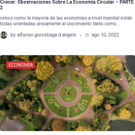
Crecer: Observaciones Sobre La Economía Circular – PARTE
2
vimos como la mayoría de las economías a nivel mundial están
todas orientadas únicamente al crecimiento tanto como…
by
alfonso gorostiaga d angelo
ago 10, 2022
ECONOMÍA