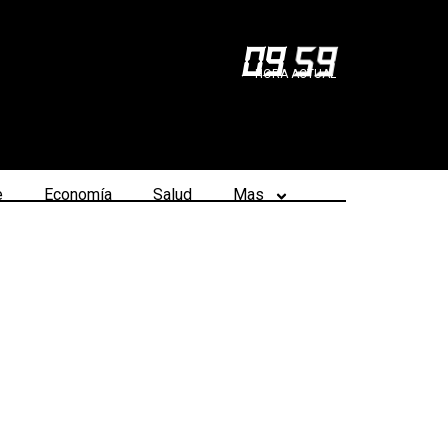
09
:
59
HORA ACTUAL
e
Economía
Salud
Mas