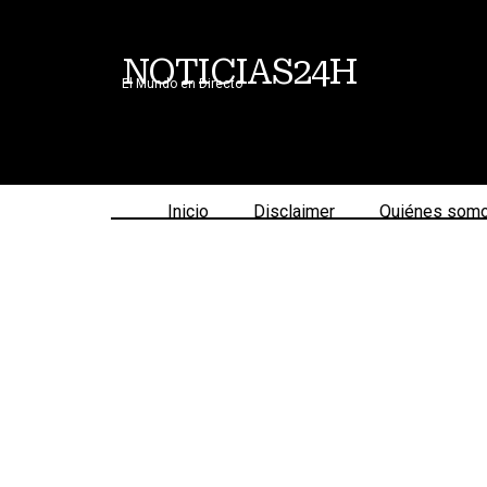
NOTICIAS24H
El Mundo en Directo
Inicio
Disclaimer
Quiénes som