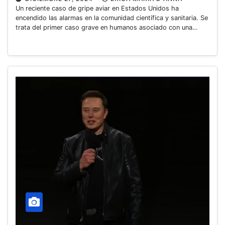
Un reciente caso de gripe aviar en Estados Unidos ha
encendido las alarmas en la comunidad científica y sanitaria. Se
trata del primer caso grave en humanos asociado con una…