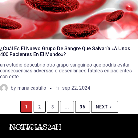
¿Cuál Es El Nuevo Grupo De Sangre Que Salvaría «a Unos
400 Pacientes En El Mundo»?
un estudio descubrió otro grupo sanguíneo que podría evitar
consecuencias adversas o desenlances fatales en pacientes
con este…
by
maria castillo
sep 22, 2024
1
2
3
...
36
NEXT
NOTICIAS24H
El Mundo en Directo