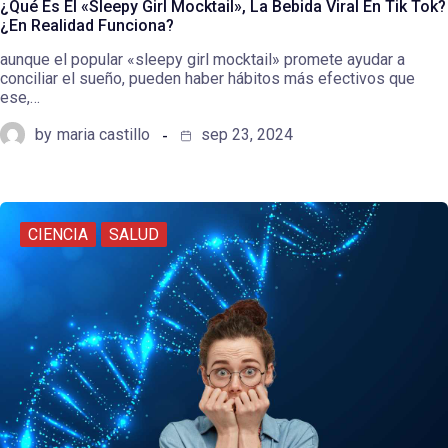
¿Qué Es El «Sleepy Girl Mocktail», La Bebida Viral En Tik Tok?
¿En Realidad Funciona?
aunque el popular «sleepy girl mocktail» promete ayudar a
conciliar el sueño, pueden haber hábitos más efectivos que
ese,…
by
maria castillo
sep 23, 2024
CIENCIA
SALUD