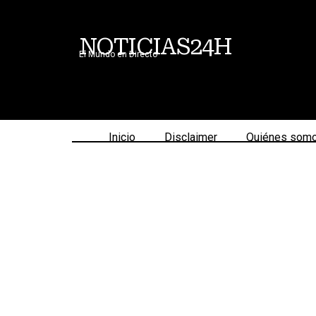
NOTICIAS24H
El Mundo en Directo
Inicio
Disclaimer
Quiénes som