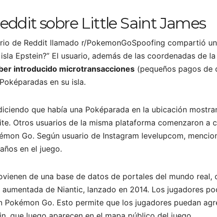
eddit sobre Little Saint James
uario de Reddit llamado r/PokemonGoSpoofing compartió un
 isla Epstein?” El usuario, además de las coordenadas de la
ber introducido microtransacciones
(pequeños pagos de di
Poképaradas en su isla.
diciendo que había una Poképarada en la ubicación mostran
te. Otros usuarios de la misma plataforma comenzaron a c
kémon Go. Según usuario de Instagram levelupcom, menciona 
años en el juego.
enen de una base de datos de portales del mundo real, c
ad aumentada de Niantic, lanzado en 2014. Los jugadores po
en Pokémon Go. Esto permite que los jugadores puedan agr
ein, que luego aparecen en el mapa público del juego.