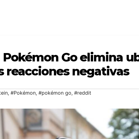
al Pokémon Go elimina ub
as reacciones negativas
tein
,
#Pokémon
,
#pokémon go
,
#reddit