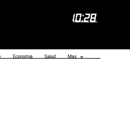
10
:
28
HORA ACTUAL
e
Economía
Salud
Mas