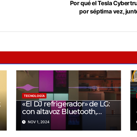
Por qué el Tesla Cybertr
por séptima vez, junt
TECNOLOGÍA
k
«El DJ refrigerador» de LG:
con altavoz Bluetooth,
luces de colores para
NOV 1, 2024
fiestas y más