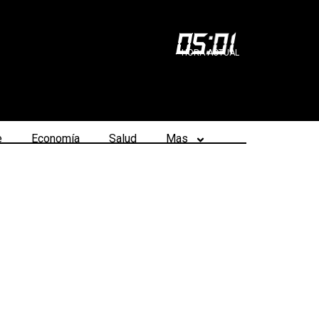
05
:
01
HORA ACTUAL
e
Economía
Salud
Mas