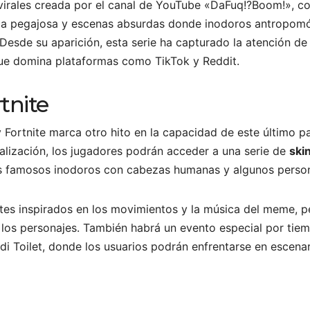
s virales creada por el canal de YouTube «DaFuq!?Boom!», c
ca pegajosa y escenas absurdas donde inodoros antropom
 Desde su aparición, esta serie ha capturado la atención de
ue domina plataformas como TikTok y Reddit.
rtnite
y Fortnite marca otro hito en la capacidad de este último p
ualización, los jugadores podrán acceder a una serie de
ski
os famosos inodoros con cabezas humanas y algunos persona
es inspirados en los movimientos y la música del meme, pe
e los personajes. También habrá un evento especial por tie
i Toilet, donde los usuarios podrán enfrentarse en escenari