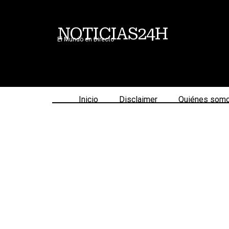
NOTICIAS24H
El Mundo en Directo
Inicio
Disclaimer
Quiénes som