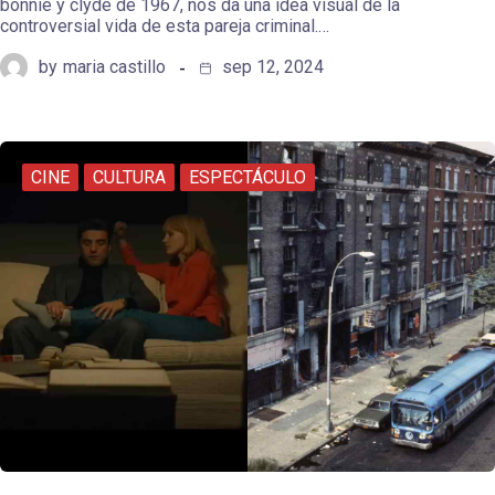
bonnie y clyde de 1967, nos da una idea visual de la
controversial vida de esta pareja criminal.…
by
maria castillo
sep 12, 2024
CINE
CULTURA
ESPECTÁCULO