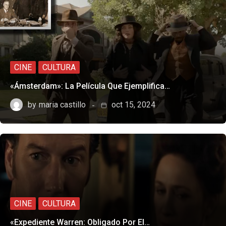
CINE
CULTURA
«Ámsterdam»: La Película Que Ejemplifica…
by
maria castillo
oct 15, 2024
CINE
CULTURA
«Expediente Warren: Obligado Por El…