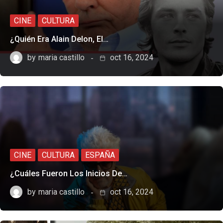
CINE
CULTURA
¿Quién Era Alain Delon, El…
by
maria castillo
oct 16, 2024
CINE
CULTURA
ESPAÑA
¿Cuáles Fueron Los Inicios De…
by
maria castillo
oct 16, 2024