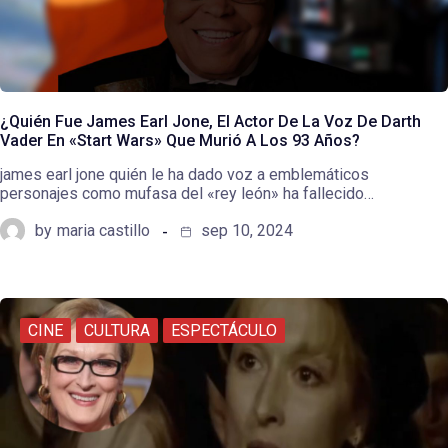
¿Quién Fue James Earl Jone, El Actor De La Voz De Darth
Vader En «Start Wars» Que Murió A Los 93 Años?
james earl jone quién le ha dado voz a emblemáticos
personajes como mufasa del «rey león» ha fallecido…
by
maria castillo
sep 10, 2024
CINE
CULTURA
ESPECTÁCULO