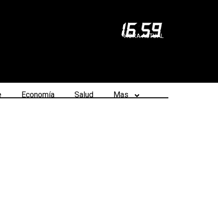
16
:
59
HORA ACTUAL
e
Economía
Salud
Mas