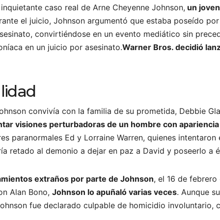
l inquietante caso real de Arne Cheyenne Johnson,
un joven
rante el juicio, Johnson argumentó que estaba poseído po
 asesinato, convirtiéndose en un evento mediático sin prece
íaca en un juicio por asesinato.
Warner Bros. decidió lan
lidad
Johnson convivía con la familia de su prometida, Debbie G
tar visiones perturbadoras de un hombre con aparienci
es paranormales Ed y Lorraine Warren, quienes intentaron e
ría retado al demonio a dejar en paz a David y poseerlo a é
mientos extraños por parte de Johnson
, el 16 de febrero
con Alan Bono,
Johnson lo apuñaló varias veces
. Aunque s
Johnson fue declarado culpable de homicidio involuntario, 