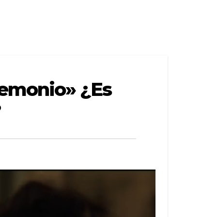
demonio» ¿Es
?