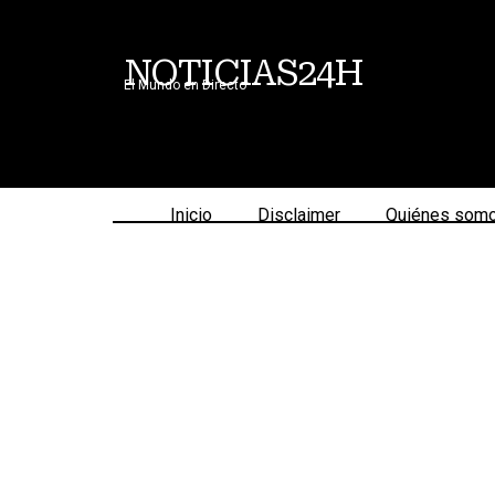
NOTICIAS24H
El Mundo en Directo
Inicio
Disclaimer
Quiénes som