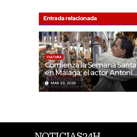
Entrada relacionada
CULTURA
Comienza la Semana Santa
en Málaga: el actor Antonio
Banderas se une a la
MAR 30, 2026
celebración
NOTICIAS24H