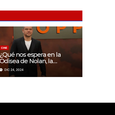
CINE
¿Qué nos espera en la
Odisea de Nolan, la
adaptación más ambiciosa
DIC 24, 2024
del maestro del cine?