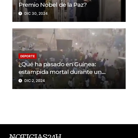
Premio Nobel de la Paz?
DIC 30, 2024
DEPORTE
¿Qué ha pasado en Guinea:
estampida mortal durante un
partido en N’Zérékoré
DIC 2, 2024
NOTICIAS24H