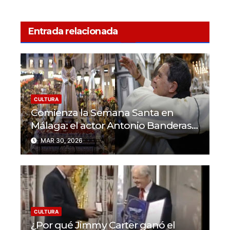
Entrada relacionada
CULTURA
Comienza la Semana Santa en
Málaga: el actor Antonio Banderas
se une a la celebración
MAR 30, 2026
CULTURA
¿Por qué Jimmy Carter ganó el