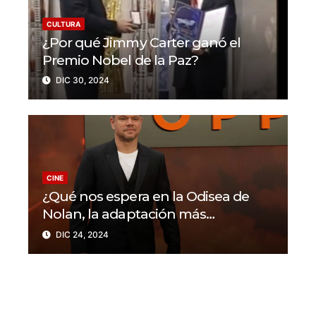
CULTURA
¿Por qué Jimmy Carter ganó el
Premio Nobel de la Paz?
DIC 30, 2024
CINE
¿Qué nos espera en la Odisea de
Nolan, la adaptación más
ambiciosa del maestro del cine?
DIC 24, 2024