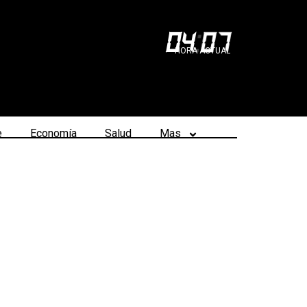
04
:
07
HORA ACTUAL
e
Economía
Salud
Mas