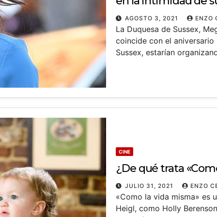
en la intimidad de 
AGOSTO 3, 2021
ENZO 
La Duquesa de Sussex, Megh
coincide con el aniversari
Sussex, estarían organiza
CINE
¿De qué trata «Com
JULIO 31, 2021
ENZO C
«Como la vida misma» es u
Heigl, como Holly Berenson