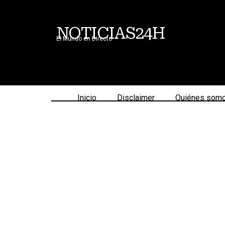
NOTICIAS24H
El Mundo en Directo
Inicio
Disclaimer
Quiénes som