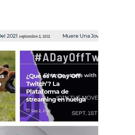
Muere Una Joven Tras Ser Atacada Por Una Jauría 
as
¿Qué es ‘A Day Off
a
Twitch’? La
Plataforma de
streaming en huelga
Sep 2, 2021