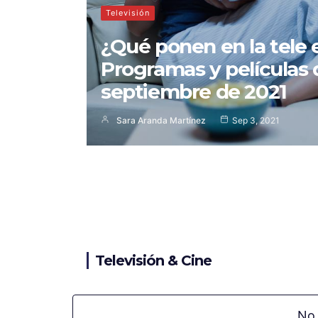
Televisión
¿Qué ponen en la tele 
Programas y películas 
septiembre de 2021
Sara Aranda Martínez
Sep 3, 2021
Televisión & Cine
No