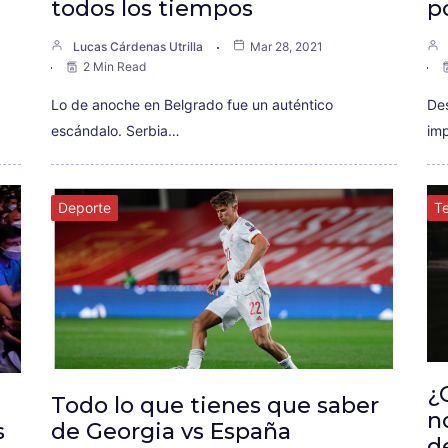
todos los tiempos
p
Lucas Cárdenas Utrilla
Mar 28, 2021
2 Min Read
Lo de anoche en Belgrado fue un auténtico
De
escándalo. Serbia…
im
Deporte
Te
¿
Todo lo que tienes que saber
n
s
de Georgia vs España
d