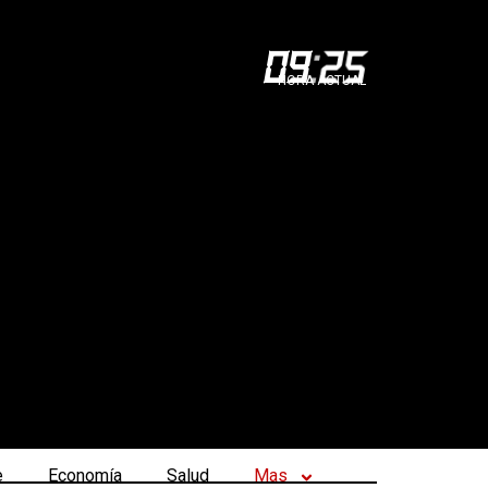
09
:
25
HORA ACTUAL
e
Economía
Salud
Mas