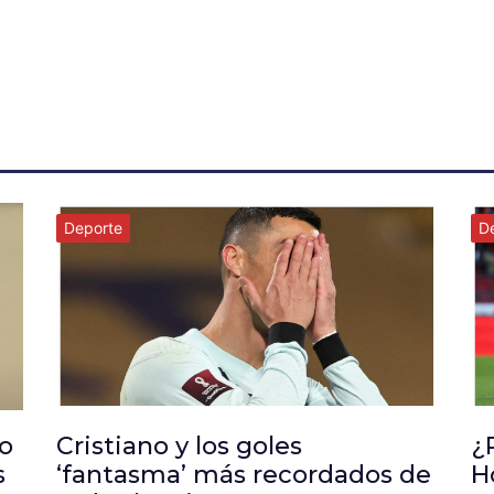
Deporte
D
o
Cristiano y los goles
¿
s
‘fantasma’ más recordados de
H