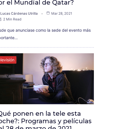
or el Mundial de Qatar?
Lucas Cárdenas Utrilla
Mar 28, 2021
2 Min Read
sde que anunciase como la sede del evento más
portante…
levisión
Qué ponen en la tele esta
oche?: Programas y películas
el 28 de marzo de 2021