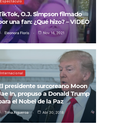
Espectáculo
TikTok, O.J. Simpson filmado
por una fan: ¿Qué hizo? – VÍDEO
Eleonora Floris
Nov 16, 2021
Internacional
El presidente surcoreano Moon
Jae In, propuso a Donald Trump
para el Nobel de la Paz
Trina.figueroa
Abr 30, 2018