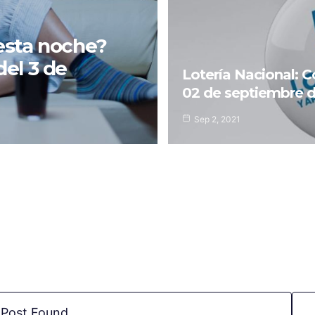
esta noche?
del 3 de
Lotería Nacional: 
02 de septiembre d
Sep 2, 2021
 Post Found