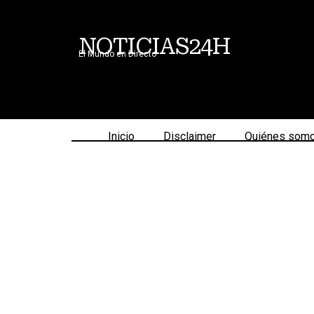
NOTICIAS24H
El Mundo en Directo
Inicio
Disclaimer
Quiénes som