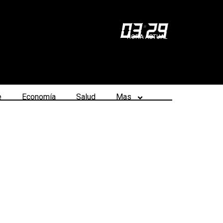
03
:
29
HORA ACTUAL
e
Economía
Salud
Mas