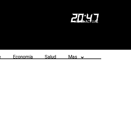
20
:
47
HORA ACTUAL
e
Economía
Salud
Mas