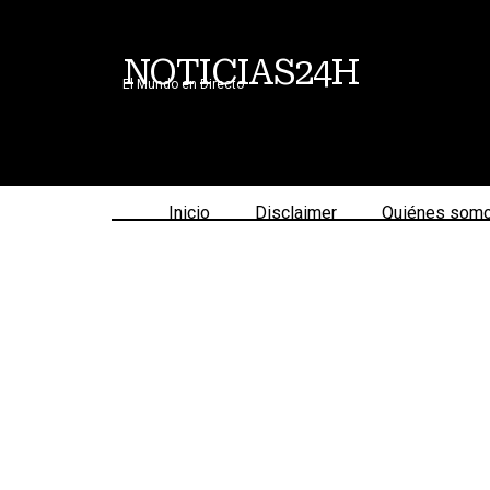
NOTICIAS24H
El Mundo en Directo
Inicio
Disclaimer
Quiénes som