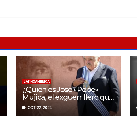
LATINOAMÉRICA
¿Quién es José «Pepe»
Mujica, el exguerrillero que
fue presidente de
OCT 22, 2024
Uruguay?