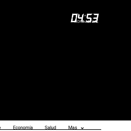
04
:
53
HORA ACTUAL
e
Economía
Salud
Mas