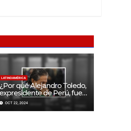
LATINOAMÉRICA
¿Por qué Alejandro Toledo,
expresidente de Perú, fue
condenado a 20 años de
OCT 22, 2024
prisión?