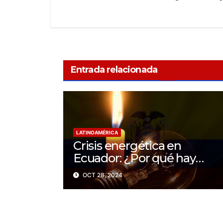
Entrada relacionada
LATINOAMÉRICA
Crisis energética en
Ecuador: ¿Por qué hay
apagones de hasta 14 horas
OCT 28, 2024
al día?