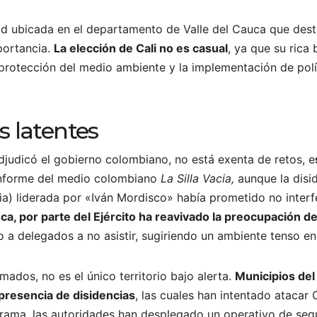
ad ubicada en el departamento de Valle del Cauca que des
portancia.
La elección de Cali no es casual
, ya que su rica
la protección del medio ambiente y la implementación de pol
 latentes
adjudicó el gobierno colombiano, no está exenta de retos, e
informe del medio colombiano
La Silla Vacia,
aunque la disi
) liderada por «Iván Mordisco» había prometido no interfer
ca, por parte del Ejército ha reavivado la preocupación 
o a delegados a no asistir, sugiriendo un ambiente tenso en 
ados, no es el único territorio bajo alerta.
Municipios del
 presencia de disidencias
, las cuales han intentado atacar
rama, las autoridades han desplegado un operativo de segu