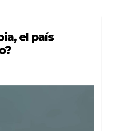
a, el país
to?