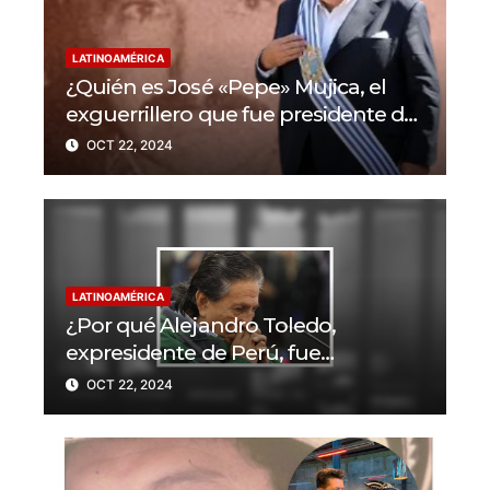
LATINOAMÉRICA
¿Quién es José «Pepe» Mujica, el
exguerrillero que fue presidente de
Uruguay?
OCT 22, 2024
LATINOAMÉRICA
¿Por qué Alejandro Toledo,
expresidente de Perú, fue
condenado a 20 años de prisión?
OCT 22, 2024