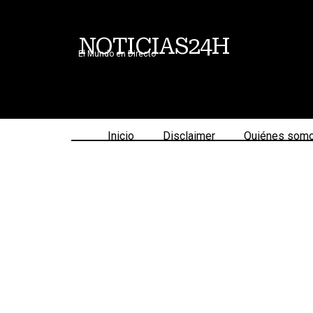
NOTICIAS24H
El Mundo en Directo
Inicio
Disclaimer
Quiénes som