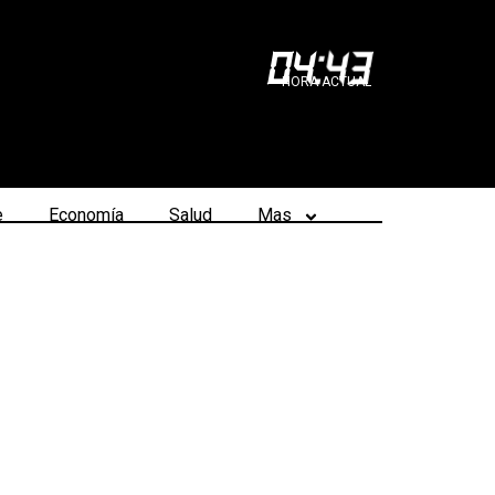
04
:
43
HORA ACTUAL
e
Economía
Salud
Mas