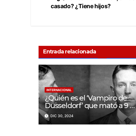
casado? ¿Tiene hijos?
Entrada relacionada
INTERNACIONAL
¿Quién es el ‘Vampiro de
Düsseldorf’ que mató a 9 y
bebió sangre de sus
DIC 30, 2024
víctimas?