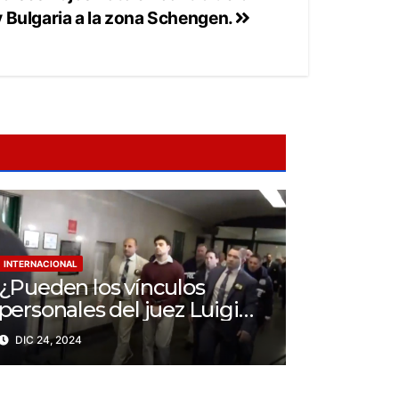
 Bulgaria a la zona Schengen.
INTERNACIONAL
¿Pueden los vínculos
personales del juez Luigi
Mangione Influenciar el
DIC 24, 2024
caso del CEO de
UnitedHealthcare?