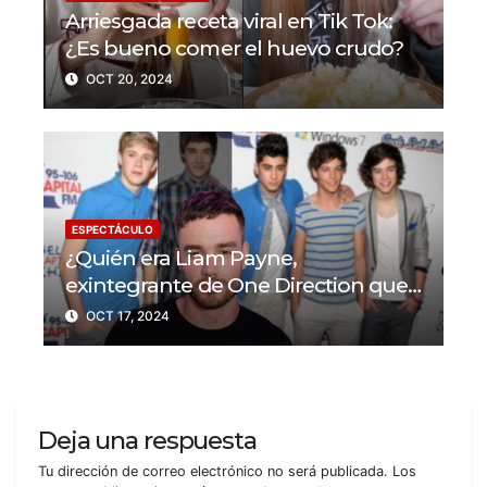
Arriesgada receta viral en Tik Tok:
¿Es bueno comer el huevo crudo?
OCT 20, 2024
ESPECTÁCULO
¿Quién era Liam Payne,
exintegrante de One Direction que
murió tras caer desde un balcón?
OCT 17, 2024
Deja una respuesta
Tu dirección de correo electrónico no será publicada.
Los