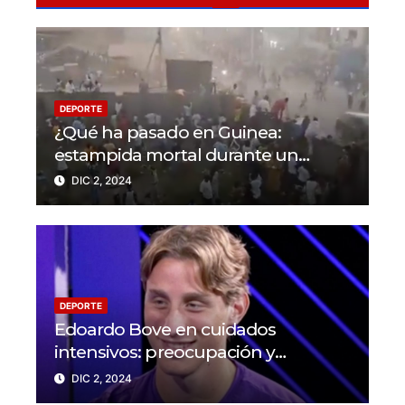
DEPORTE
¿Qué ha pasado en Guinea:
estampida mortal durante un
partido en N’Zérékoré
DIC 2, 2024
DEPORTE
Edoardo Bove en cuidados
intensivos: preocupación y
solidaridad en el mundo del fútbol
DIC 2, 2024