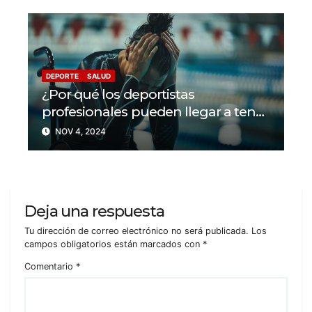
DEPORTE
SALUD
¿Por qué los deportistas
profesionales pueden llegar a tener
problemas con su salud mental?
NOV 4, 2024
Deja una respuesta
Tu dirección de correo electrónico no será publicada.
Los
campos obligatorios están marcados con
*
Comentario
*