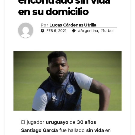
encontrado sin vida
en su domicilio
Por
Lucas Cárdenas Utrilla
FEB 6, 2021
#Argentina
,
#futbol
El jugador
uruguayo
de
30 años
Santiago García
fue hallado
sin vida
en