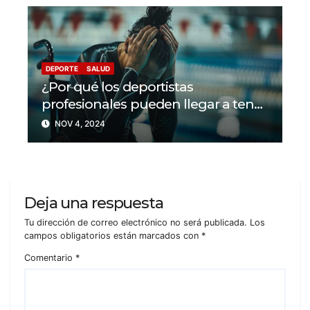
DEPORTE
SALUD
¿Por qué los deportistas
profesionales pueden llegar a tener
problemas con su salud mental?
NOV 4, 2024
Deja una respuesta
Tu dirección de correo electrónico no será publicada.
Los
campos obligatorios están marcados con
*
Comentario
*