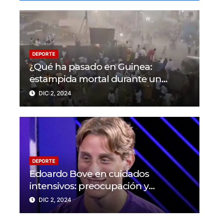
DEPORTE
¿Qué ha pasado en Guinea:
estampida mortal durante un
partido en N’Zérékoré
DIC 2, 2024
DEPORTE
Edoardo Bove en cuidados
intensivos: preocupación y
solidaridad en el mundo del fútbol
DIC 2, 2024