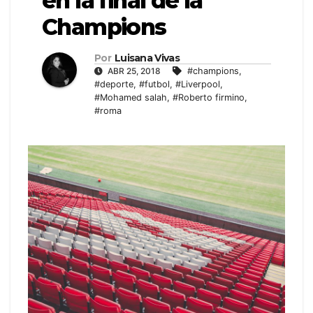
en la final de la
Champions
Por
Luisana Vivas
ABR 25, 2018
#champions
,
#deporte
,
#futbol
,
#Liverpool
,
#Mohamed salah
,
#Roberto firmino
,
#roma