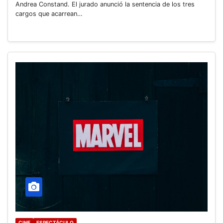
Andrea Constand. El jurado anunció la sentencia de los tres
cargos que acarrean…
CINE
ESPECTÁCULO