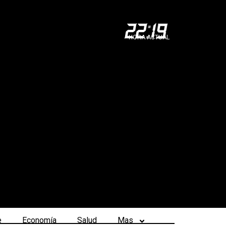
22
:
19
HORA ACTUAL
e
Economía
Salud
Mas