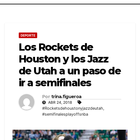
DEPORTE
Los Rockets de
Houston y los Jazz
de Utah a un paso de
ir a semifinales
Por
trina.figueroa
ABR 24, 2018
#Rocketsdehoustonyjazzdeutah
,
#semifinalesplayoffsnba