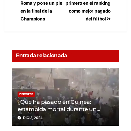
Roma y pone un pie
primero en el ranking
en la final de la
como mejor pagado
Champions
del fútbol
Entrada relacionada
DEPORTE
¿Qué ha pasado en Guinea:
estampida mortal durante un
partido en N’Zérékoré
DIC 2, 2024