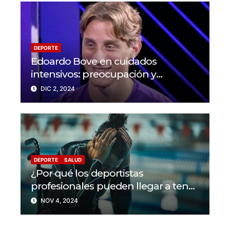
DEPORTE
Edoardo Bove en cuidados
intensivos: preocupación y
solidaridad en el mundo del fútbol
DIC 2, 2024
DEPORTE
SALUD
¿Por qué los deportistas
profesionales pueden llegar a tener
problemas con su salud mental?
NOV 4, 2024