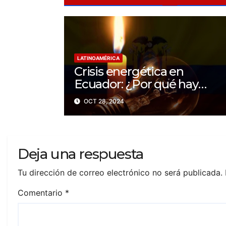
LATINOAMÉRICA
Crisis energética en
Ecuador: ¿Por qué hay
apagones de hasta 14 horas
OCT 28, 2024
al día?
Deja una respuesta
Tu dirección de correo electrónico no será publicada.
Comentario
*