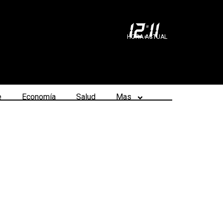
12
:
11
HORA ACTUAL
e
Economía
Salud
Mas