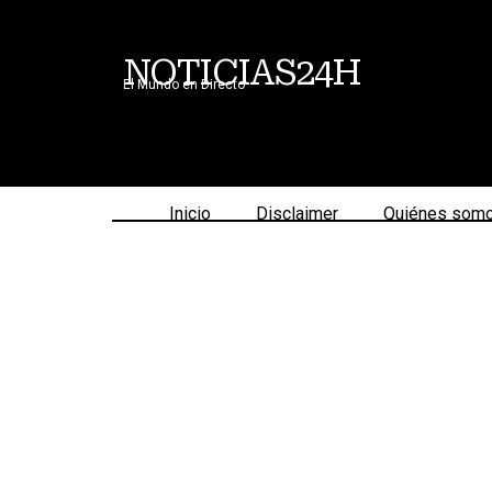
NOTICIAS24H
El Mundo en Directo
Inicio
Disclaimer
Quiénes som