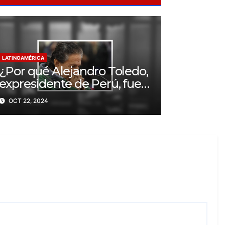
LATINOAMÉRICA
¿Por qué Alejandro Toledo,
expresidente de Perú, fue
condenado a 20 años de
OCT 22, 2024
prisión?