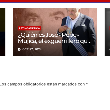
LATINOAMÉRICA
¿Quién es José «Pepe»
Mujica, el exguerrillero que
fue presidente de
OCT 22, 2024
Uruguay?
Los campos obligatorios están marcados con
*