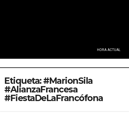
HORA ACTUAL
Etiqueta:
#MarionSila
#AlianzaFrancesa
#FiestaDeLaFrancófona