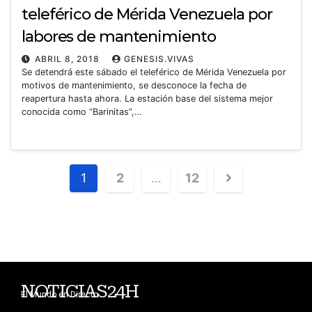
teleférico de Mérida Venezuela por
labores de mantenimiento
ABRIL 8, 2018
GENESIS.VIVAS
Se detendrá este sábado el teleférico de Mérida Venezuela por
motivos de mantenimiento, se desconoce la fecha de
reapertura hasta ahora. La estación base del sistema mejor
conocida como “Barinitas”,…
1
2
…
12
NOTICIAS24H
El Mundo en Directo