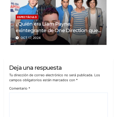
ESPECTÁCULO
¿Quién era Liam Payne,
exintegrante de One Direction que
murió tras caer desde un balcón?
OCT 17, 2024
Deja una respuesta
Tu dirección de correo electrónico no será publicada.
Los
campos obligatorios están marcados con
*
Comentario
*