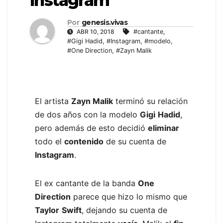
Instagram
Por
genesis.vivas
ABR 10, 2018
#cantante
,
#Gigi Hadid
,
#Instagram
,
#modelo
,
#One Direction
,
#Zayn Malik
El artista
Zayn Malik
terminó su relación
de dos años con la modelo
Gigi
Hadid
,
pero además de esto decidió
eliminar
todo el
contenido
de su cuenta de
Instagram
.
El ex cantante de la banda
One
Direction
parece que hizo lo mismo que
Taylor
Swift
, dejando su cuenta de