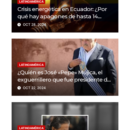
LATINOAMÉRICA
Crisis energética en Ecuador: ¿Por
qué hay apagones de hasta 14
horas al día?
OCT 28, 2024
LATINOAMÉRICA
¿Quién es José «Pepe» Mujica, el
exguerrillero que fue presidente de
Uruguay?
OCT 22, 2024
LATINOAMÉRICA