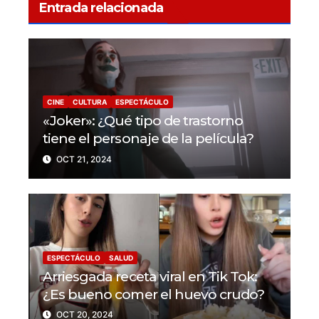
Entrada relacionada
CINE
CULTURA
ESPECTÁCULO
«Joker»: ¿Qué tipo de trastorno
tiene el personaje de la película?
OCT 21, 2024
ESPECTÁCULO
SALUD
Arriesgada receta viral en Tik Tok:
¿Es bueno comer el huevo crudo?
OCT 20, 2024