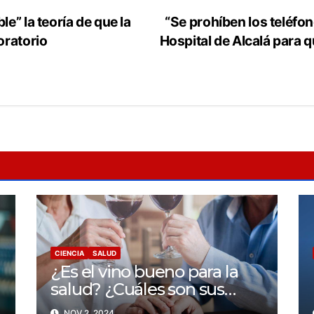
e” la teoría de que la
“Se prohíben los teléfon
oratorio
Hospital de Alcalá para 
CIENCIA
SALUD
¿Es el vino bueno para la
salud? ¿Cuáles son sus
beneficios?
NOV 2, 2024