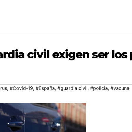
ardia civil exigen ser lo
rus
,
#Covid-19
,
#España
,
#guardia civil
,
#policia
,
#vacuna