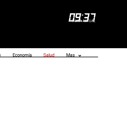
09
:
37
HORA ACTUAL
e
Economía
Salud
Mas