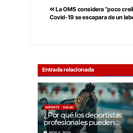
La OMS considera “poco creíbl
Covid-19 se escapara de un lab
Entrada relacionada
DEPORTE
SALUD
¿Por qué los deportistas
profesionales pueden
llegar a tener problemas
NOV 4, 2024