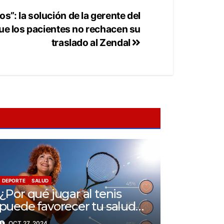
os”: la solución de la gerente del
que los pacientes no rechacen su
traslado al Zendal
DEPORTE
SALUD
¿Por qué jugar al tenis
puede favorecer tu salud
física y mental?
OCT 27, 2024