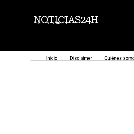
NOTICIAS24H
El Mundo en Directo
Inicio
Disclaimer
Quiénes som