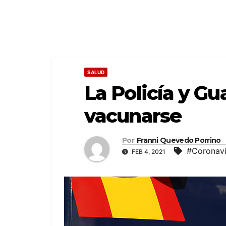
SALUD
La Policía y Gu
vacunarse
Por
Franni Quevedo Porrino
#Coronavi
FEB 4, 2021