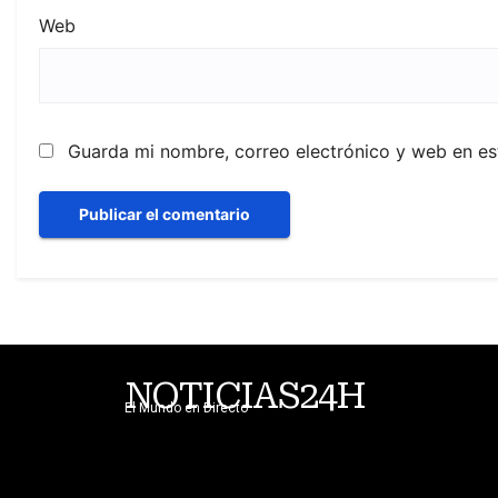
Web
Guarda mi nombre, correo electrónico y web en e
NOTICIAS24H
El Mundo en Directo