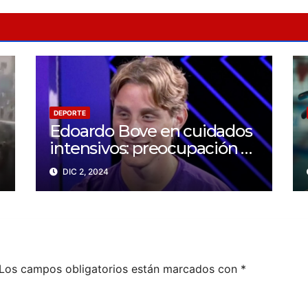
DEPORTE
Edoardo Bove en cuidados
intensivos: preocupación y
solidaridad en el mundo
DIC 2, 2024
del fútbol
Los campos obligatorios están marcados con
*