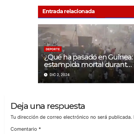
Entrada relacionada
DEPORTE
¿Qué ha pasado en Guinea:
estampida mortal durante
un partido en N’Zérékoré
DIC 2, 2024
Deja una respuesta
Tu dirección de correo electrónico no será publicada.
Comentario
*