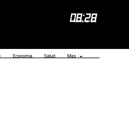
08
:
28
HORA ACTUAL
e
Economía
Salud
Mas