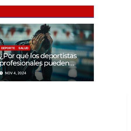
DEPORTE
SALUD
¿Por qué los deportistas
profesionales pueden
llegar a tener problemas
NOV 4, 2024
con su salud mental?