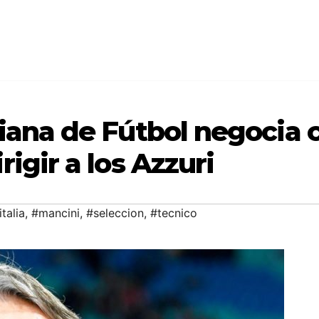
liana de Fútbol negocia 
rigir a los Azzuri
italia
,
#mancini
,
#seleccion
,
#tecnico