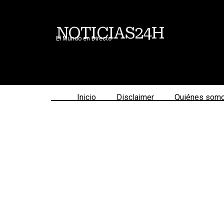
NOTICIAS24H
El Mundo en Directo
Inicio
Disclaimer
Quiénes som