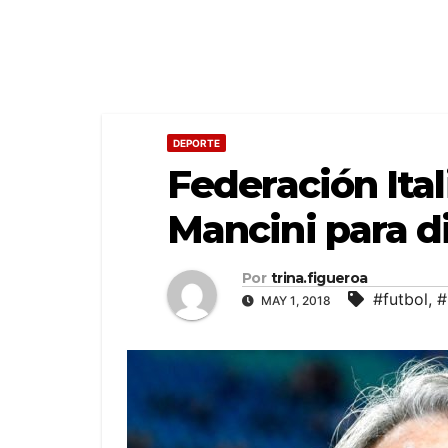
DEPORTE
Federación Ita
Mancini para di
Por
trina.figueroa
#futbol
,
#
MAY 1, 2018