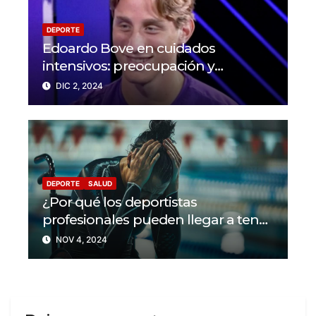
DEPORTE
Edoardo Bove en cuidados
intensivos: preocupación y
solidaridad en el mundo del fútbol
DIC 2, 2024
DEPORTE
SALUD
¿Por qué los deportistas
profesionales pueden llegar a tener
problemas con su salud mental?
NOV 4, 2024