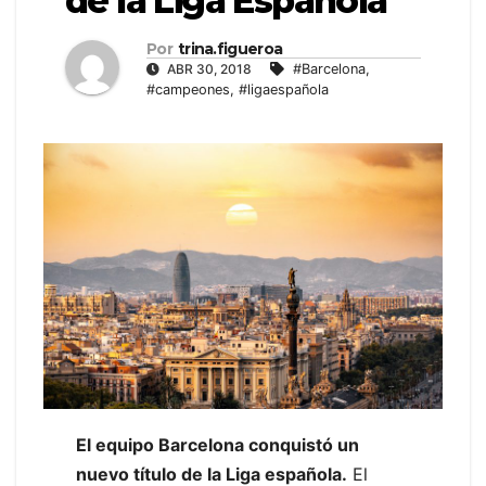
de la Liga Española
Por
trina.figueroa
ABR 30, 2018
#Barcelona
,
#campeones
,
#ligaespañola
El equipo Barcelona conquistó un
nuevo título de la Liga española.
El