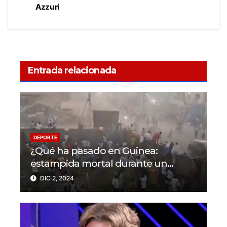
Azzuri
Entrada relacionada
DEPORTE
¿Qué ha pasado en Guinea:
estampida mortal durante un
partido en N’Zérékoré
DIC 2, 2024