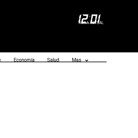
12
:
01
HORA ACTUAL
e
Economía
Salud
Mas