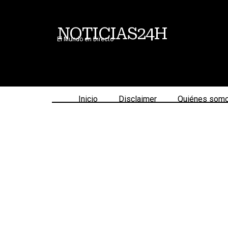
NOTICIAS24H
El Mundo en Directo
Inicio
Disclaimer
Quiénes som