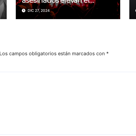
asesinados elevan el
balance a 200 trabajadores
DIC 27, 2024
de la prensa muertos en
2024
Los campos obligatorios están marcados con
*