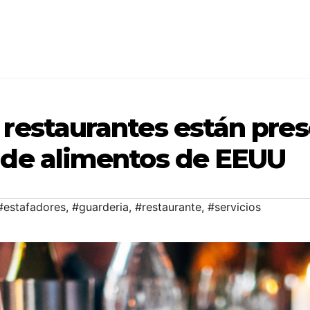
restaurantes están pres
 de alimentos de EEUU
#estafadores
,
#guarderia
,
#restaurante
,
#servicios