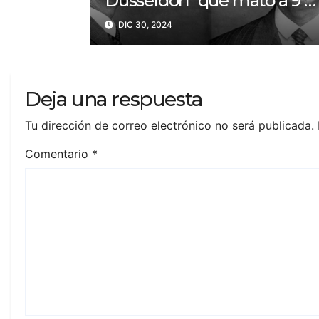
Düsseldorf’ que mató a 9 y
bebió sangre de sus
DIC 30, 2024
víctimas?
Deja una respuesta
Tu dirección de correo electrónico no será publicada.
Comentario
*