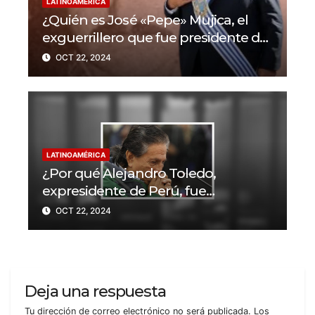
LATINOAMÉRICA
¿Quién es José «Pepe» Mujica, el
exguerrillero que fue presidente de
Uruguay?
OCT 22, 2024
LATINOAMÉRICA
¿Por qué Alejandro Toledo,
expresidente de Perú, fue
condenado a 20 años de prisión?
OCT 22, 2024
Deja una respuesta
Tu dirección de correo electrónico no será publicada.
Los