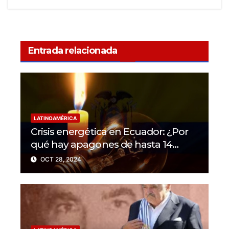
Entrada relacionada
LATINOAMÉRICA
Crisis energética en Ecuador: ¿Por
qué hay apagones de hasta 14
horas al día?
OCT 28, 2024