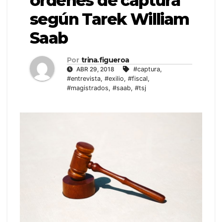
órdenes de captura
según Tarek William
Saab
Por
trina.figueroa
ABR 29, 2018
#captura
,
#entrevista
,
#exilio
,
#fiscal
,
#magistrados
,
#saab
,
#tsj