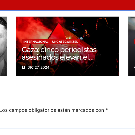
INTERNACIONAL
UNCATEGORIZED
Gaza: cinco periodistas
asesinados elevan el
balance a 200 trabajadores
DIC 27, 2024
de la prensa muertos en
2024
Los campos obligatorios están marcados con
*