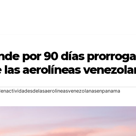
e por 90 días prorrogab
 las aerolíneas venezola
enactividadesdelasaerolineasvenezolanasenpanama