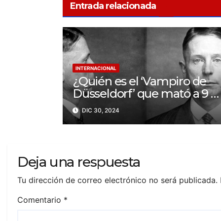
Entrada relacionada
INTERNACIONAL
¿Quién es el ‘Vampiro de
Düsseldorf’ que mató a 9 y
bebió sangre de sus
DIC 30, 2024
víctimas?
Deja una respuesta
Tu dirección de correo electrónico no será publicada.
Comentario
*