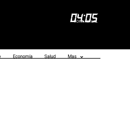
04
:
05
HORA ACTUAL
e
Economía
Salud
Mas