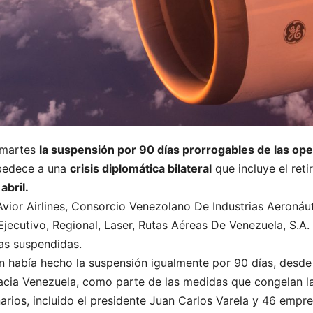
 martes
la suspensión por 90 días prorrogables de las ope
obedece a una
crisis diplomática bilateral
que incluye el ret
abril.
Avior Airlines, Consorcio Venezolano De Industrias Aeronáut
jecutivo, Regional, Laser, Rutas Aéreas De Venezuela, S.A. 
neas suspendidas.
 había hecho la suspensión igualmente por 90 días, desde 
cia Venezuela, como parte de las medidas que congelan la
rios, incluido el presidente Juan Carlos Varela y 46 empr