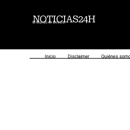
NOTICIAS24H
El Mundo en Directo
Inicio
Disclaimer
Quiénes som