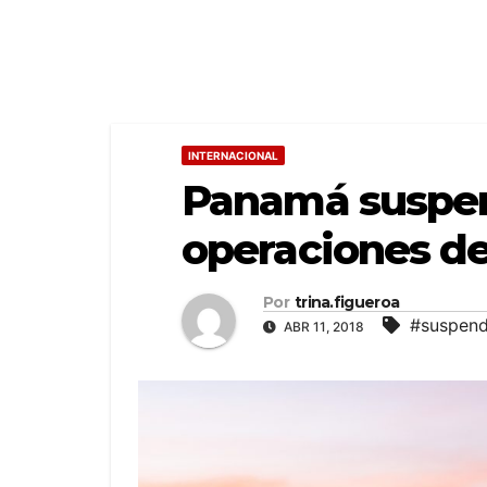
INTERNACIONAL
Panamá suspend
operaciones de
Por
trina.figueroa
#suspend
ABR 11, 2018