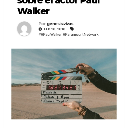
sobre el actor Paul
Walker
Por
genesis.vivas
FEB 28, 2018
##PaulWalker #ParamountNetwork