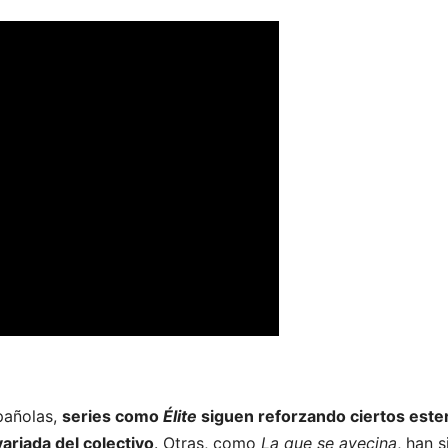
pañolas,
series como
Élite
siguen reforzando ciertos ester
ariada del colectivo
. Otras, como
La que se avecina
, han s