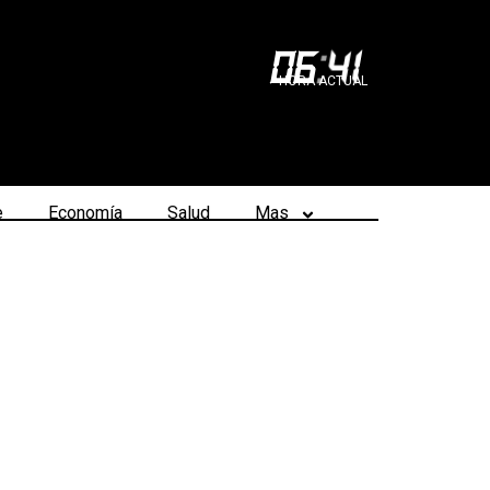
06
:
41
HORA ACTUAL
e
Economía
Salud
Mas