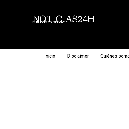
NOTICIAS24H
El Mundo en Directo
Inicio
Disclaimer
Quiénes som