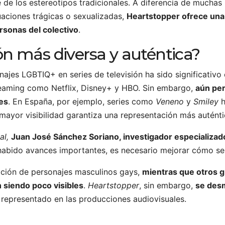
e de los estereotipos tradicionales. A diferencia de muchas
uaciones trágicas o sexualizadas,
Heartstopper ofrece una
rsonas del colectivo
.
n más diversa y auténtica?
najes LGBTIQ+ en series de televisión ha sido significativo
reaming como Netflix, Disney+ y HBO. Sin embargo,
aún per
es
. En España, por ejemplo, series como
Veneno
y
Smiley
h
 mayor visibilidad garantiza una representación más autént
tal,
Juan José Sánchez Soriano, investigador especializa
habido avances importantes, es necesario mejorar cómo se 
ación de personajes masculinos gays,
mientras que otros g
n siendo poco visibles
.
Heartstopper
, sin embargo,
se desm
 representado en las producciones audiovisuales.