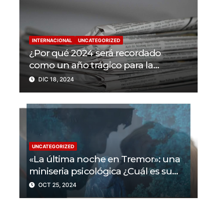
INTERNACIONAL
UNCATEGORIZED
¿Por qué 2024 será recordado
como un año trágico para la
libertad de prensa? Un tercio de los
DIC 18, 2024
periodistas asesinados por Israel
UNCATEGORIZED
«La última noche en Tremor»: una
miniseria psicológica ¿Cuál es su
trama?
OCT 25, 2024