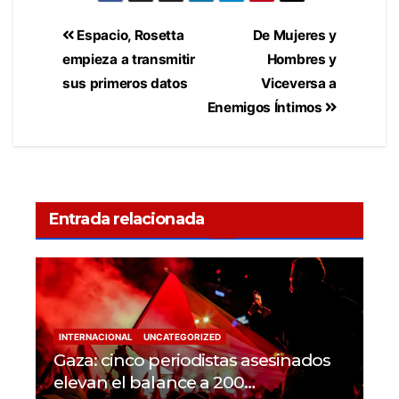
Espacio, Rosetta
De Mujeres y
empieza a transmitir
Hombres y
sus primeros datos
Viceversa a
Enemigos Íntimos
Entrada relacionada
INTERNACIONAL
UNCATEGORIZED
Gaza: cinco periodistas asesinados
elevan el balance a 200