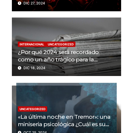
trabajadores de la prensa muertos
DIC 27, 2024
en 2024
INTERNACIONAL
UNCATEGORIZED
¿Por qué 2024 será recordado
como un año trágico para la
libertad de prensa? Un tercio de los
DIC 18, 2024
periodistas asesinados por Israel
UNCATEGORIZED
«La última noche en Tremor»: una
miniseria psicológica ¿Cuál es su
trama?
OCT 25, 2024