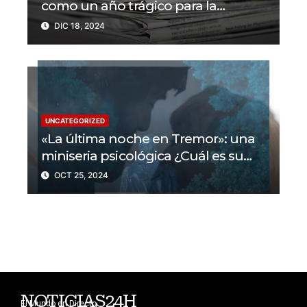
como un año trágico para la
libertad de prensa? Un tercio de los
DIC 18, 2024
periodistas asesinados por Israel
UNCATEGORIZED
«La última noche en Tremor»: una
miniseria psicológica ¿Cuál es su
trama?
OCT 25, 2024
NOTICIAS24H
El Mundo en Directo