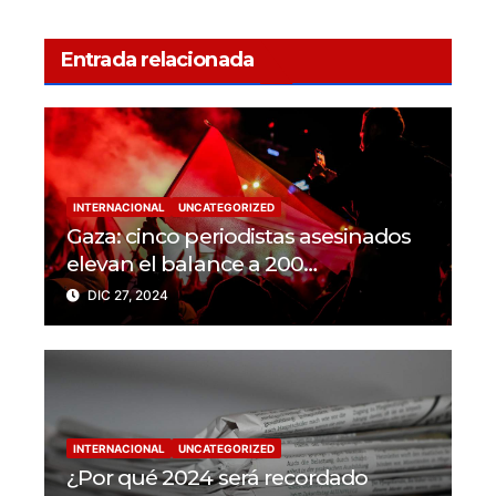
Entrada relacionada
INTERNACIONAL
UNCATEGORIZED
Gaza: cinco periodistas asesinados
elevan el balance a 200
trabajadores de la prensa muertos
DIC 27, 2024
en 2024
INTERNACIONAL
UNCATEGORIZED
¿Por qué 2024 será recordado