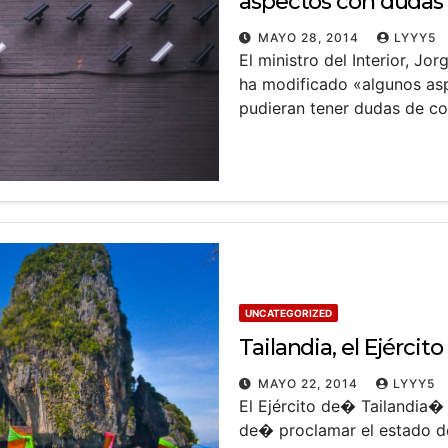
aspectos con dudas 
constitucionalidad
MAYO 28, 2014
LYYY5
El ministro del Interior, J
ha modificado «algunos as
pudieran tener dudas de co
UNCATEGORIZED
Tailandia, el Ejércit
MAYO 22, 2014
LYYY5
El Ejército de� Tailandia�
de� proclamar el estado de