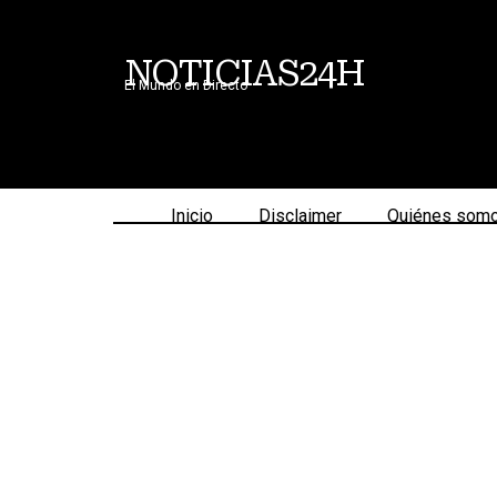
NOTICIAS24H
El Mundo en Directo
Inicio
Disclaimer
Quiénes som