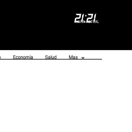
21
:
21
HORA ACTUAL
e
Economía
Salud
Mas