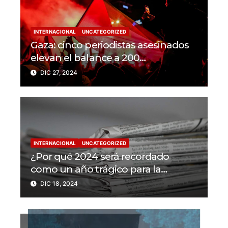
INTERNACIONAL
UNCATEGORIZED
Gaza: cinco periodistas asesinados
elevan el balance a 200
trabajadores de la prensa muertos
DIC 27, 2024
en 2024
INTERNACIONAL
UNCATEGORIZED
¿Por qué 2024 será recordado
como un año trágico para la
libertad de prensa? Un tercio de los
DIC 18, 2024
periodistas asesinados por Israel