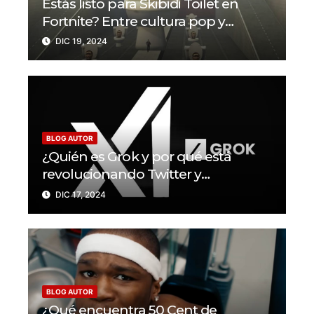
Estás listo para Skibidi Toilet en
Fortnite? Entre cultura pop y
nuevas skins
DIC 19, 2024
BLOG AUTOR
¿Quién es Grok y por qué está
revolucionando Twitter y
sorprendiendo a los usuarios con
DIC 17, 2024
su enfoque audaz?
BLOG AUTOR
¿Qué encuentra 50 Cent de