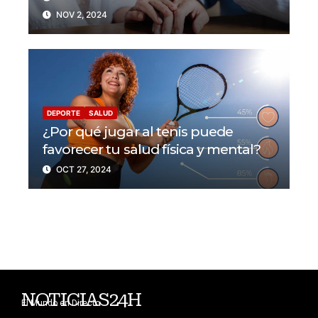
NOV 2, 2024
DEPORTE
SALUD
¿Por qué jugar al tenis puede
favorecer tu salud física y mental?
OCT 27, 2024
NOTICIAS24H
El Mundo en Directo