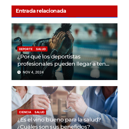
Entrada relacionada
DEPORTE
SALUD
¿Por qué los deportistas
profesionales pueden llegar a tener
problemas con su salud mental?
NOV 4, 2024
CIENCIA
SALUD
¿Es el vino bueno para la salud?
¿Cuáles son sus beneficios?