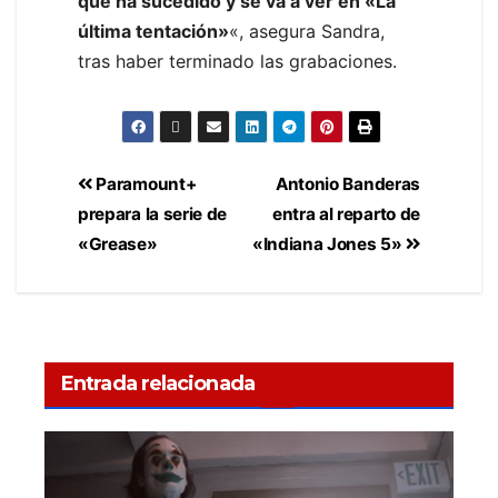
que ha sucedido y se va a ver en «La
última tentación»
«, asegura Sandra,
tras haber terminado las grabaciones.
Paramount+
Antonio Banderas
prepara la serie de
entra al reparto de
«Grease»
«Indiana Jones 5»
Entrada relacionada