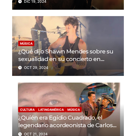
pandemia en EEUU?
DIC 19, 2024
MÚSICA
¿Qué dijo Shawn Mendes sobre su
sexualidad en su concierto en
Colorado?
OCT 29, 2024
CULTURA
LATINOAMÉRICA
MÚSICA
¿Quién era Egidio Cuadrado, el
legendario acordeonista de Carlos
Vives?
OCT 21, 2024