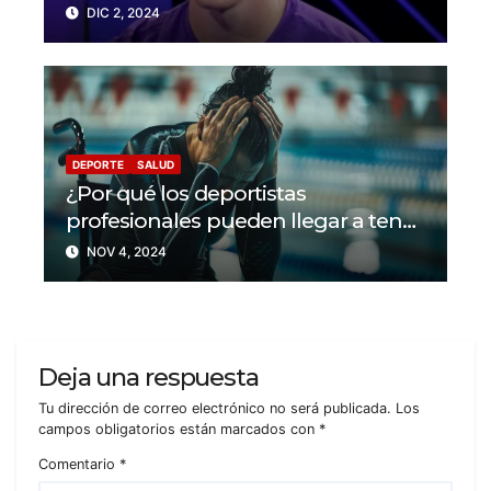
solidaridad en el mundo del fútbol
DIC 2, 2024
DEPORTE
SALUD
¿Por qué los deportistas
profesionales pueden llegar a tener
problemas con su salud mental?
NOV 4, 2024
Deja una respuesta
Tu dirección de correo electrónico no será publicada.
Los
campos obligatorios están marcados con
*
Comentario
*