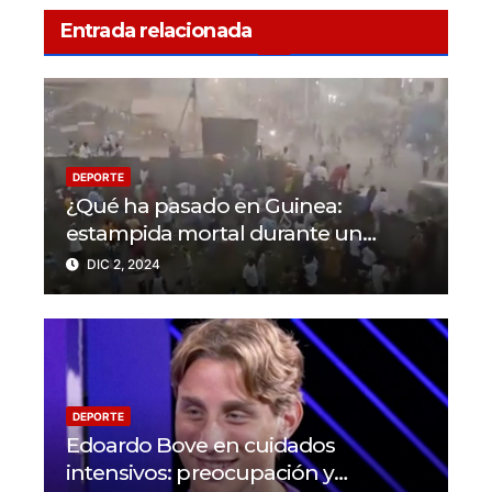
Entrada relacionada
DEPORTE
¿Qué ha pasado en Guinea:
estampida mortal durante un
partido en N’Zérékoré
DIC 2, 2024
DEPORTE
Edoardo Bove en cuidados
intensivos: preocupación y