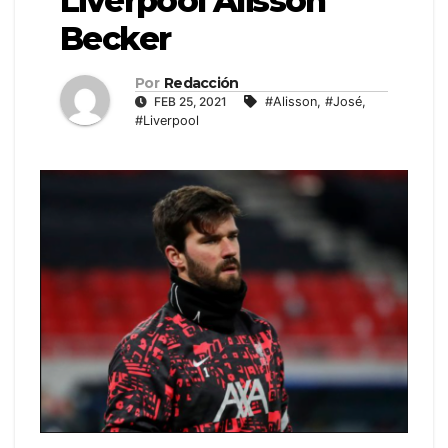
Liverpool Alisson
Becker
Por
Redacción
FEB 25, 2021
#Alisson
,
#José
,
#Liverpool