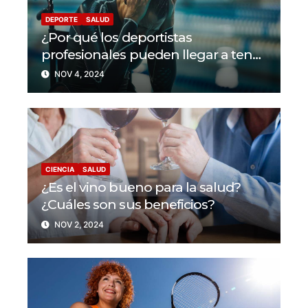
DEPORTE
SALUD
¿Por qué los deportistas
profesionales pueden llegar a tener
problemas con su salud mental?
NOV 4, 2024
CIENCIA
SALUD
¿Es el vino bueno para la salud?
¿Cuáles son sus beneficios?
NOV 2, 2024