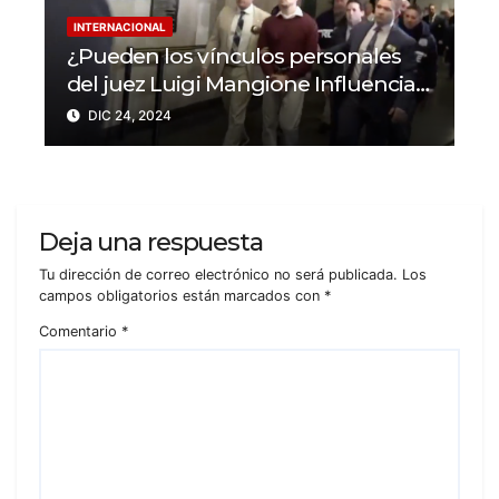
INTERNACIONAL
¿Pueden los vínculos personales
del juez Luigi Mangione Influenciar
el caso del CEO de
DIC 24, 2024
UnitedHealthcare?
Deja una respuesta
Tu dirección de correo electrónico no será publicada.
Los
campos obligatorios están marcados con
*
Comentario
*