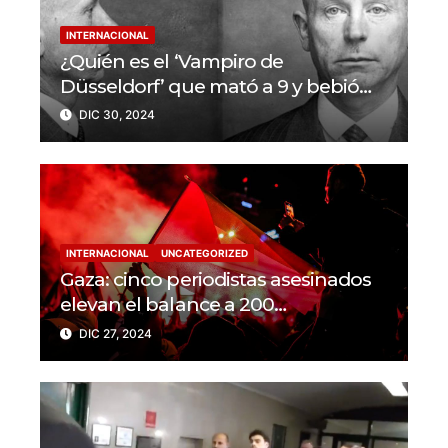
INTERNACIONAL
¿Quién es el ‘Vampiro de
Düsseldorf’ que mató a 9 y bebió
sangre de sus víctimas?
DIC 30, 2024
INTERNACIONAL
UNCATEGORIZED
Gaza: cinco periodistas asesinados
elevan el balance a 200
trabajadores de la prensa muertos
DIC 27, 2024
en 2024