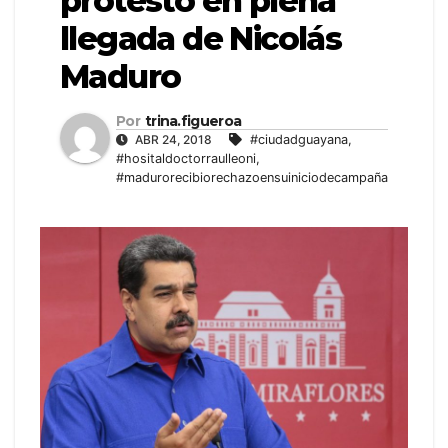
protestó en plena
llegada de Nicolás
Maduro
Por
trina.figueroa
ABR 24, 2018
#ciudadguayana
,
#hositaldoctorraulleoni
,
#madurorecibiorechazoensuiniciodecampaña