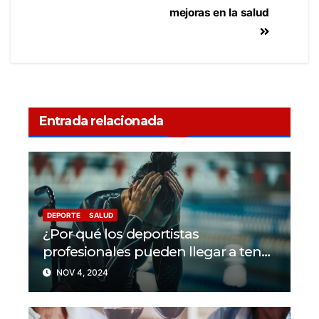
mejoras en la salud
Entrada relacionada
DEPORTE
SALUD
¿Por qué los deportistas
profesionales pueden llegar a tener
problemas con su salud mental?
NOV 4, 2024